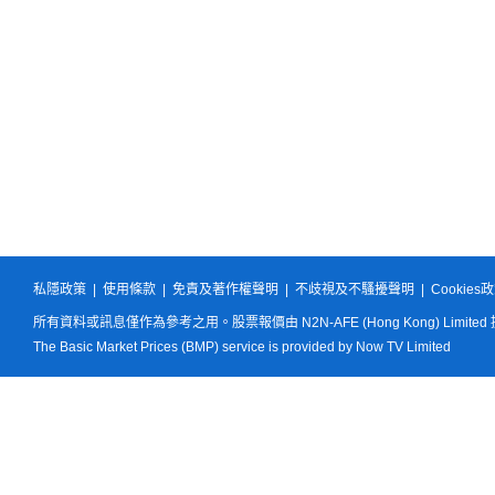
私隱政策
|
使用條款
|
免責及著作權聲明
|
不歧視及不騷擾聲明
|
Cookies
所有資料或訊息僅作為參考之用。股票報價由 N2N-AFE (Hong Kong) Limited
The Basic Market Prices (BMP) service is provided by Now TV Limited