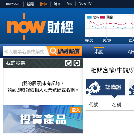
now.com
Viu
Now TV
新聞
財經
體育
恒指
國企
輸入股票名稱或編號
港股
A
我的股票
相關窩輪/牛熊/
[我的股票]未有記錄，
請到即時報價輸入股票號碼或名稱。
代號
名稱