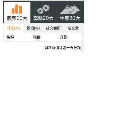
升幅(%)
跌幅(%)
成交金額
成交量
名稱
現價
升跌
資料報價延遲十五分鐘