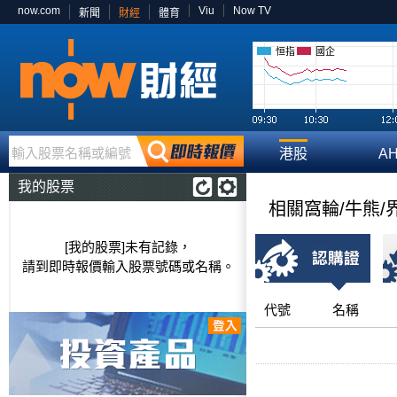
now.com
Viu
Now TV
新聞
財經
體育
恒指
國企
輸入股票名稱或編號
港股
A
我的股票
相關窩輪/牛熊/
[我的股票]未有記錄，
請到即時報價輸入股票號碼或名稱。
代號
名稱