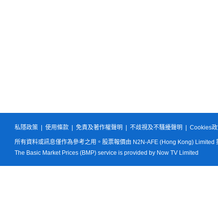
私隱政策
|
使用條款
|
免責及著作權聲明
|
不歧視及不騷擾聲明
|
Cookies
所有資料或訊息僅作為參考之用。股票報價由 N2N-AFE (Hong Kong) Limited
The Basic Market Prices (BMP) service is provided by Now TV Limited