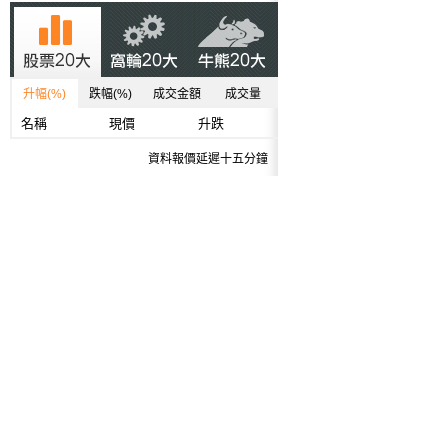
升幅(%)
跌幅(%)
成交金額
成交量
名稱
現價
升跌
資料報價延遲十五分鐘