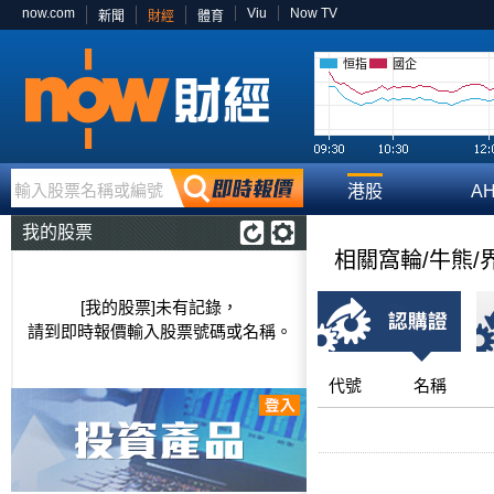
now.com
Viu
Now TV
新聞
財經
體育
恒指
國企
輸入股票名稱或編號
港股
A
我的股票
相關窩輪/牛熊/
[我的股票]未有記錄，
請到即時報價輸入股票號碼或名稱。
代號
名稱