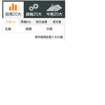
升幅(%)
跌幅(%)
成交金額
成交量
名稱
現價
升跌
資料報價延遲十五分鐘