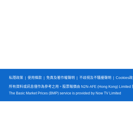
私隱政策
|
使用條款
|
免責及著作權聲明
|
不歧視及不騷擾聲明
|
Cookies
所有資料或訊息僅作為參考之用。股票報價由 N2N-AFE (Hong Kong) Limited
The Basic Market Prices (BMP) service is provided by Now TV Limited