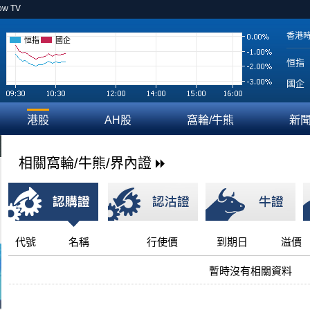
ow TV
香港
恒指
國企
恒指
國企
港股
AH股
窩輪/牛熊
新
相關窩輪/牛熊/界內證
代號
名稱
行使價
到期日
溢價
暫時沒有相關資料