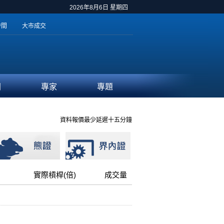
2026年8月6日 星期四
時間
大市成交
聞
專家
專題
資料報價最少延遲十五分鐘
實際槓桿(倍)
成交量