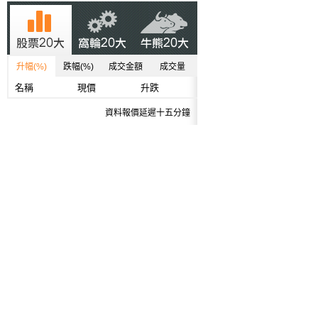
升幅(%)
跌幅(%)
成交金額
成交量
名稱
現價
升跌
資料報價延遲十五分鐘