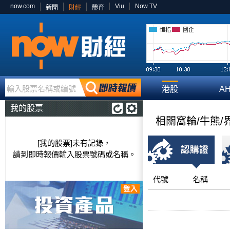
now.com
Viu
Now TV
新聞
財經
體育
恒指
國企
輸入股票名稱或編號
港股
A
我的股票
相關窩輪/牛熊/
[我的股票]未有記錄，
請到即時報價輸入股票號碼或名稱。
代號
名稱