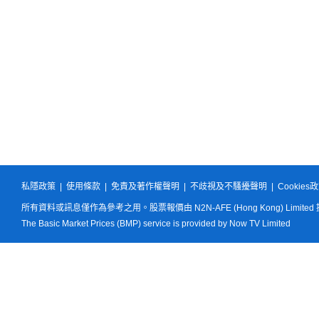
私隱政策
|
使用條款
|
免責及著作權聲明
|
不歧視及不騷擾聲明
|
Cookies
所有資料或訊息僅作為參考之用。股票報價由 N2N-AFE (Hong Kong) Limited
The Basic Market Prices (BMP) service is provided by Now TV Limited