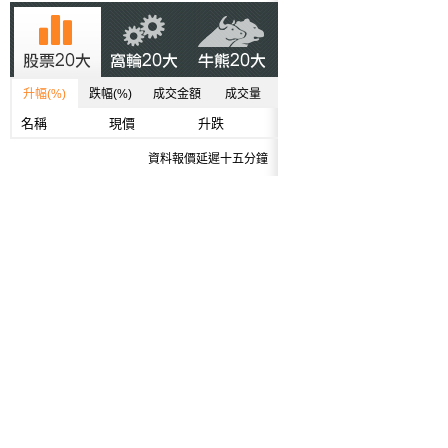
升幅(%)
跌幅(%)
成交金額
成交量
名稱
現價
升跌
資料報價延遲十五分鐘