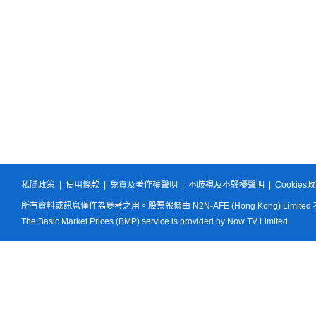
私隱政策
|
使用條款
|
免責及著作權聲明
|
不歧視及不騷擾聲明
|
Cookies
所有資料或訊息僅作為參考之用。股票報價由 N2N-AFE (Hong Kong) Limited
The Basic Market Prices (BMP) service is provided by Now TV Limited