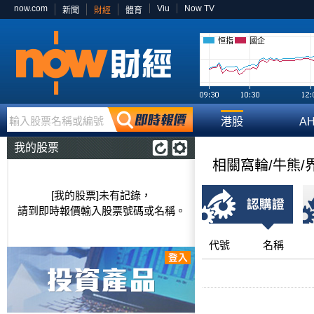
now.com
Viu
Now TV
新聞
財經
體育
恒指
國企
輸入股票名稱或編號
港股
A
我的股票
相關窩輪/牛熊/
[我的股票]未有記錄，
請到即時報價輸入股票號碼或名稱。
代號
名稱