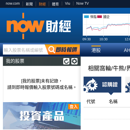
now.com
Viu
Now TV
新聞
財經
體育
恒指
國企
輸入股票名稱或編號
港股
A
我的股票
相關窩輪/牛熊/
[我的股票]未有記錄，
請到即時報價輸入股票號碼或名稱。
代號
名稱