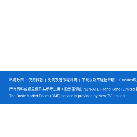
私隱政策
|
使用條款
|
免責及著作權聲明
|
不歧視及不騷擾聲明
|
Cookies
所有資料或訊息僅作為參考之用。股票報價由 N2N-AFE (Hong Kong) Limited
The Basic Market Prices (BMP) service is provided by Now TV Limited