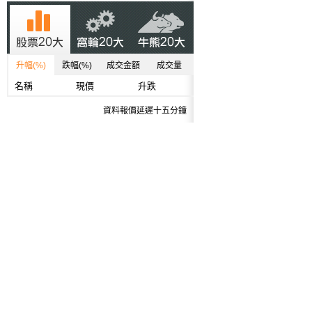
升幅(%)
跌幅(%)
成交金額
成交量
名稱
現價
升跌
資料報價延遲十五分鐘