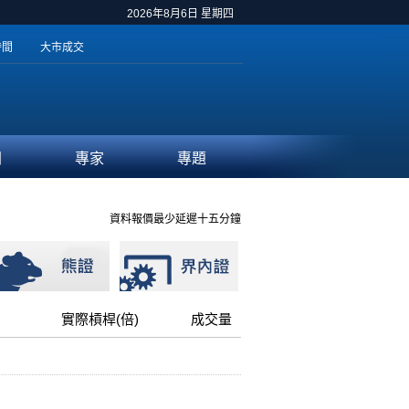
2026年8月6日 星期四
時間
大市成交
聞
專家
專題
資料報價最少延遲十五分鐘
實際槓桿(倍)
成交量