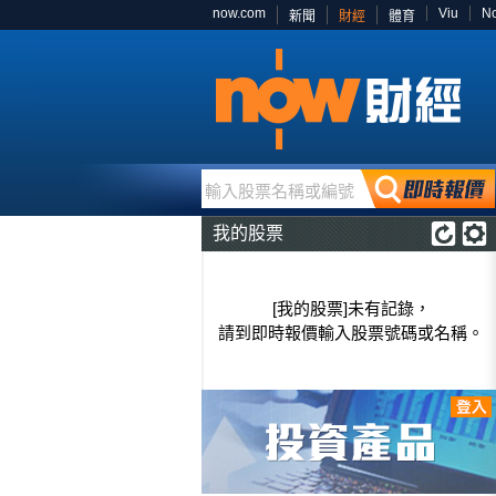
now.com
Viu
N
新聞
財經
體育
輸入股票名稱或編號
我的股票
[我的股票]未有記錄，
請到即時報價輸入股票號碼或名稱。