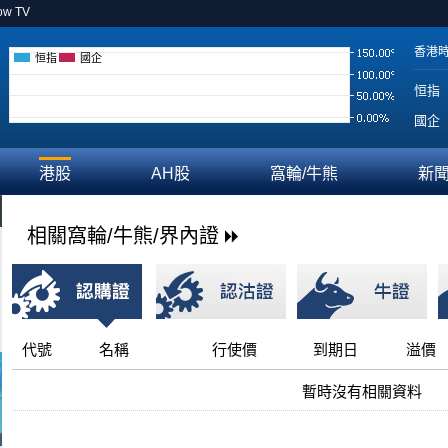
ow TV
香港
恒指
國企
恒指
國企
港股
AH股
窩輪/牛熊
新
相關窩輪/牛熊/界內證
代號
名稱
行使價
到期日
溢價
暫時沒有相關資料