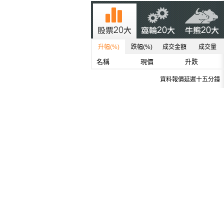
升幅(%)
跌幅(%)
成交金額
成交量
名稱
現價
升跌
資料報價延遲十五分鐘