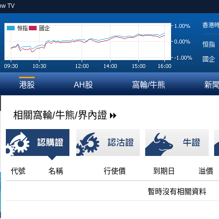
ow TV
香港
恒指
國企
恒指
國企
港股
AH股
窩輪/牛熊
新
相關窩輪/牛熊/界內證
代號
名稱
行使價
到期日
溢價
暫時沒有相關資料