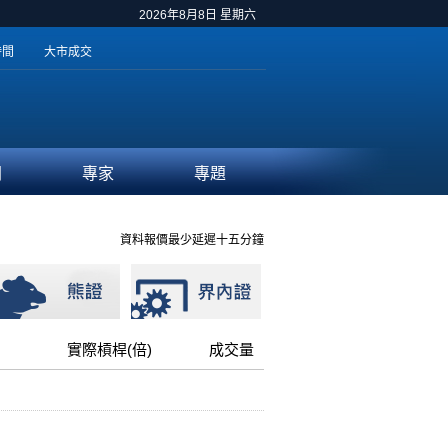
2026年8月8日 星期六
時間
大市成交
聞
專家
專題
資料報價最少延遲十五分鐘
實際槓桿(倍)
成交量