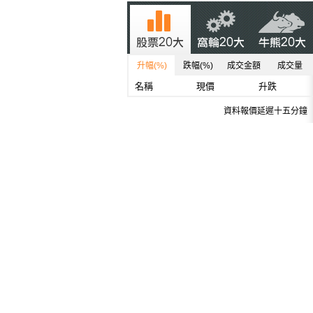
升幅(%)
跌幅(%)
成交金額
成交量
名稱
現價
升跌
資料報價延遲十五分鐘