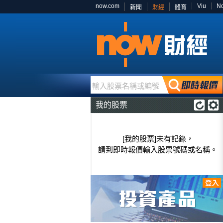
now.com
Viu
N
新聞
財經
體育
輸入股票名稱或編號
我的股票
[我的股票]未有記錄，
請到即時報價輸入股票號碼或名稱。