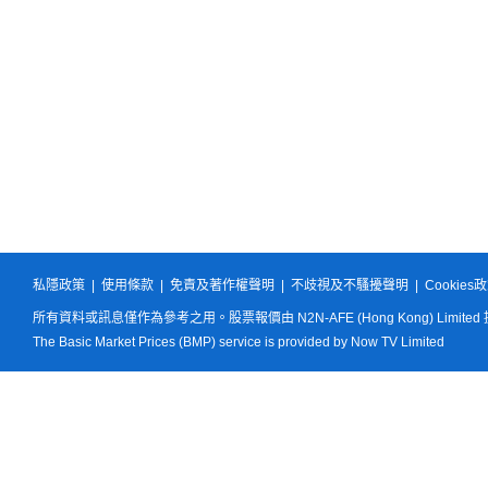
私隱政策
|
使用條款
|
免責及著作權聲明
|
不歧視及不騷擾聲明
|
Cookies
所有資料或訊息僅作為參考之用。股票報價由 N2N-AFE (Hong Kong) Limited
The Basic Market Prices (BMP) service is provided by Now TV Limited