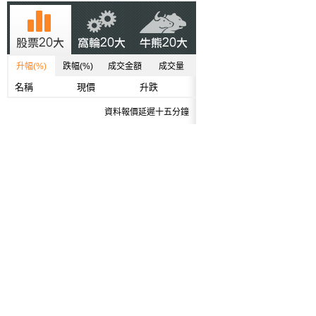
升幅(%)
跌幅(%)
成交金額
成交量
名稱
現價
升跌
資料報價延遲十五分鐘