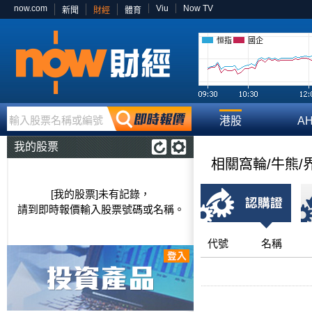
now.com
Viu
Now TV
新聞
財經
體育
恒指
國企
輸入股票名稱或編號
港股
A
我的股票
相關窩輪/牛熊/
[我的股票]未有記錄，
請到即時報價輸入股票號碼或名稱。
代號
名稱