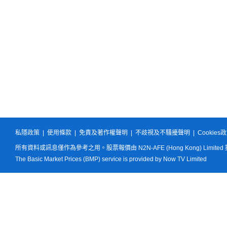
私隱政策
|
使用條款
|
免責及著作權聲明
|
不歧視及不騷擾聲明
|
Cookies
所有資料或訊息僅作為參考之用。股票報價由 N2N-AFE (Hong Kong) Limited
The Basic Market Prices (BMP) service is provided by Now TV Limited