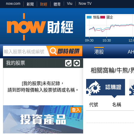
now.com
Viu
Now TV
新聞
財經
體育
恒指
國企
輸入股票名稱或編號
港股
A
我的股票
相關窩輪/牛熊/
[我的股票]未有記錄，
請到即時報價輸入股票號碼或名稱。
代號
名稱