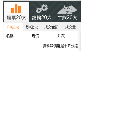
升幅(%)
跌幅(%)
成交金額
成交量
名稱
現價
升跌
資料報價延遲十五分鐘