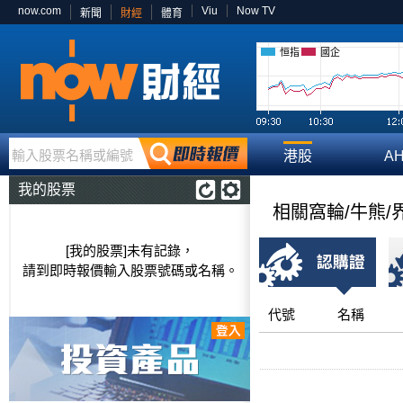
now.com
Viu
Now TV
新聞
財經
體育
恒指
國企
輸入股票名稱或編號
港股
A
我的股票
相關窩輪/牛熊/
[我的股票]未有記錄，
請到即時報價輸入股票號碼或名稱。
代號
名稱