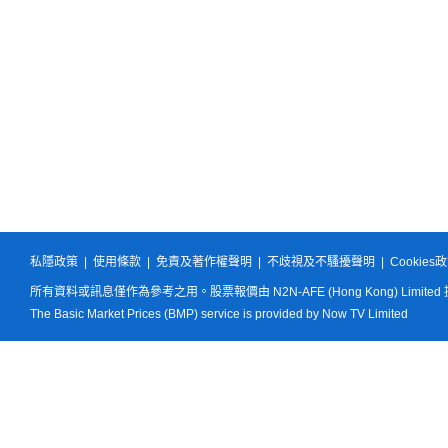
私隱政策
|
使用條款
|
免責及著作權聲明
|
不歧視及不騷擾聲明
|
Cookies
所有資料或訊息僅作為參考之用。股票報價由 N2N-AFE (Hong Kong) Limited
The Basic Market Prices (BMP) service is provided by Now TV Limited