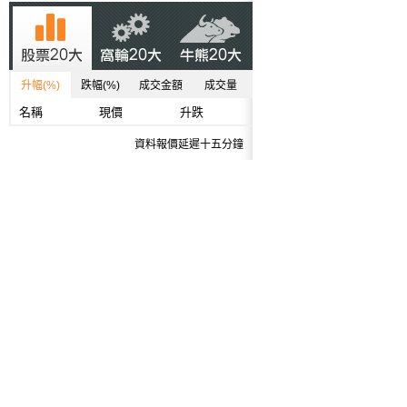
升幅(%)
跌幅(%)
成交金額
成交量
名稱
現價
升跌
資料報價延遲十五分鐘