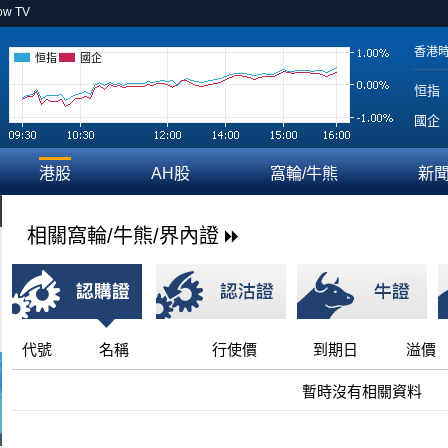
ow TV
香港
恒指
國企
恒指
國企
港股
AH股
窩輪/牛熊
新
相關窩輪/牛熊/界內證
代號
名稱
行使價
到期日
溢價
暫時沒有相關資料