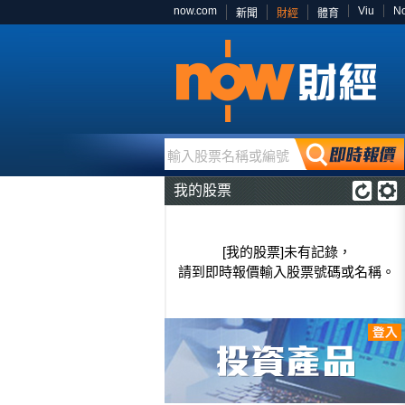
now.com
Viu
N
新聞
財經
體育
輸入股票名稱或編號
我的股票
[我的股票]未有記錄，
請到即時報價輸入股票號碼或名稱。