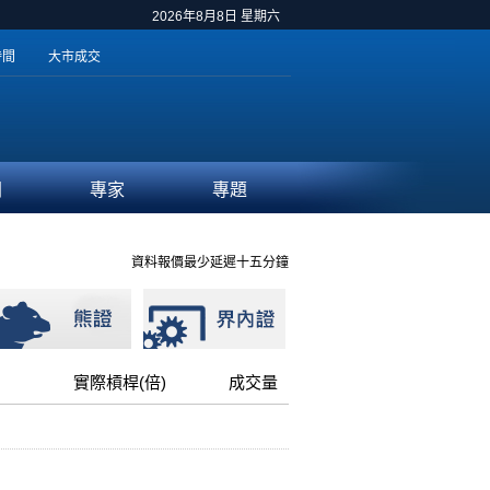
2026年8月8日 星期六
時間
大市成交
聞
專家
專題
資料報價最少延遲十五分鐘
實際槓桿(倍)
成交量