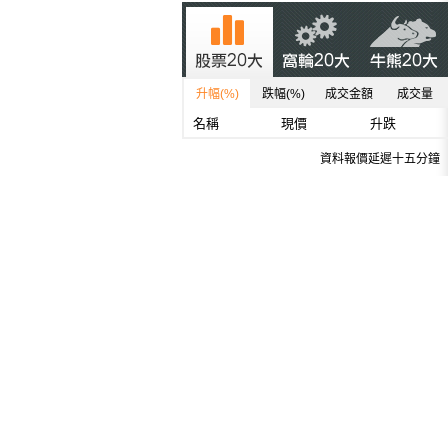
升幅(%)
跌幅(%)
成交金額
成交量
名稱
現價
升跌
資料報價延遲十五分鐘