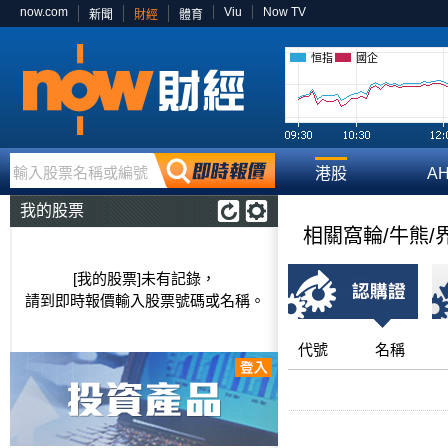
now.com
Viu
Now TV
新聞
財經
體育
恒指
國企
輸入股票名稱或編號
港股
A
我的股票
相關窩輪/牛熊/
[我的股票]未有記錄，
請到即時報價輸入股票號碼或名稱。
代號
名稱