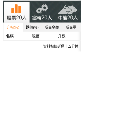
升幅(%)
跌幅(%)
成交金額
成交量
名稱
現價
升跌
資料報價延遲十五分鐘