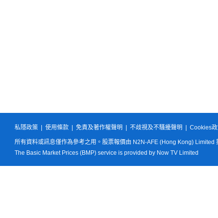
私隱政策
|
使用條款
|
免責及著作權聲明
|
不歧視及不騷擾聲明
|
Cookies
所有資料或訊息僅作為參考之用。股票報價由 N2N-AFE (Hong Kong) Limited
The Basic Market Prices (BMP) service is provided by Now TV Limited