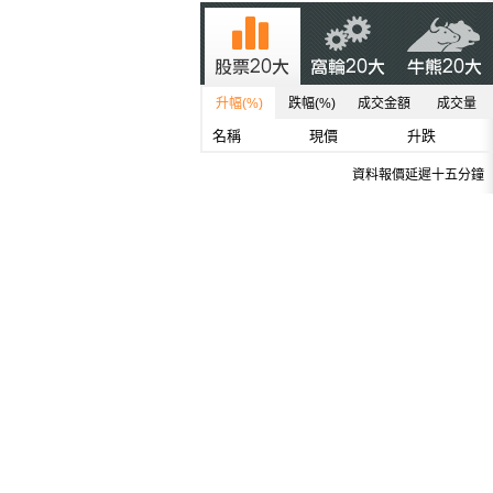
升幅(%)
跌幅(%)
成交金額
成交量
名稱
現價
升跌
資料報價延遲十五分鐘