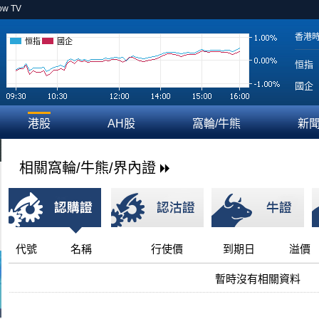
ow TV
香港
恒指
國企
恒指
國企
港股
AH股
窩輪/牛熊
新
相關窩輪/牛熊/界內證
代號
名稱
行使價
到期日
溢價
暫時沒有相關資料