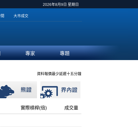
2026年8月9日 星期日
時間
大市成交
聞
專家
專題
資料報價最少延遲十五分鐘
實際槓桿(倍)
成交量