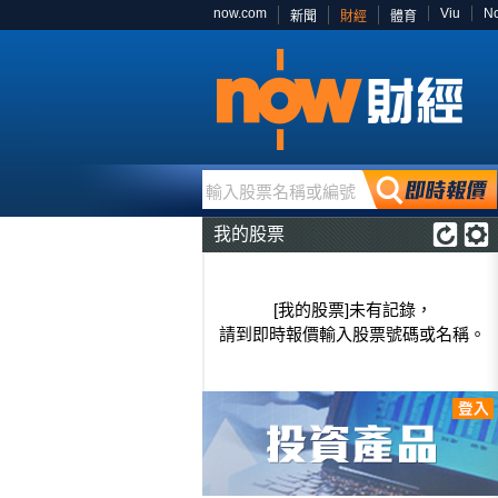
now.com
Viu
N
新聞
財經
體育
輸入股票名稱或編號
我的股票
[我的股票]未有記錄，
請到即時報價輸入股票號碼或名稱。