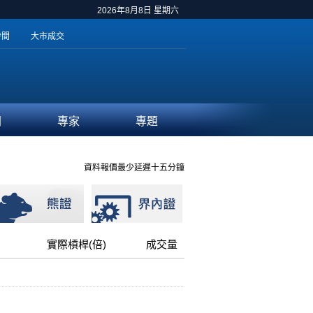
2026年8月8日 星期六
時間
大市成交
聞
專家
專題
資料報價最少延遲十五分鐘
實際槓桿(倍)
成交量