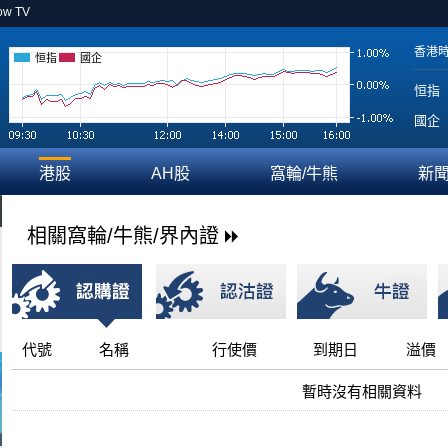
ow TV
香港
恒指
國企
恒指
國企
港股
AH股
窩輪/牛熊
新
相關窩輪/牛熊/界內證
代號
名稱
行使價
到期日
溢價
暫時沒有相關資料