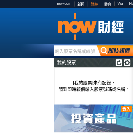
now.com
Viu
N
新聞
財經
體育
輸入股票名稱或編號
我的股票
[我的股票]未有記錄，
請到即時報價輸入股票號碼或名稱。