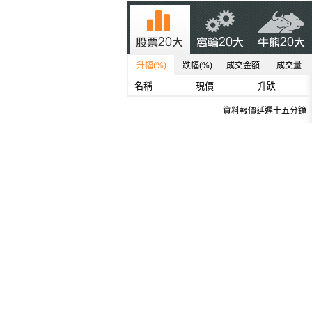
升幅(%)
跌幅(%)
成交金額
成交量
名稱
現價
升跌
資料報價延遲十五分鐘