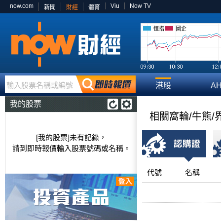
now.com
Viu
Now TV
新聞
財經
體育
恒指
國企
輸入股票名稱或編號
港股
A
我的股票
相關窩輪/牛熊/
[我的股票]未有記錄，
請到即時報價輸入股票號碼或名稱。
代號
名稱