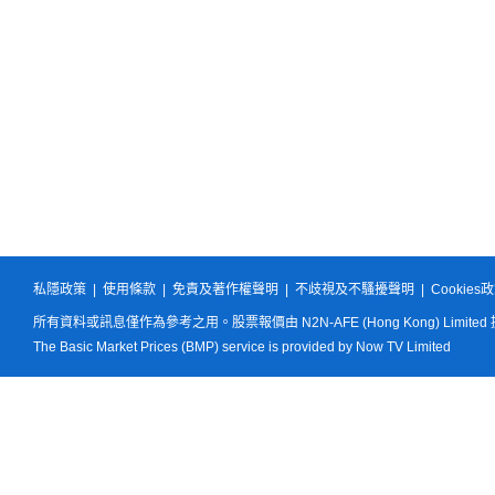
私隱政策
|
使用條款
|
免責及著作權聲明
|
不歧視及不騷擾聲明
|
Cookies
所有資料或訊息僅作為參考之用。股票報價由 N2N-AFE (Hong Kong) Limited
The Basic Market Prices (BMP) service is provided by Now TV Limited