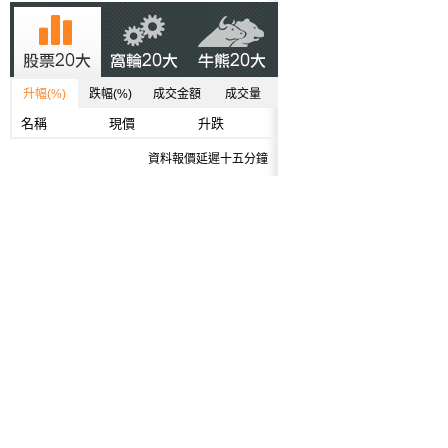
升幅(%)
跌幅(%)
成交金額
成交量
名稱
現價
升跌
資料報價延遲十五分鐘