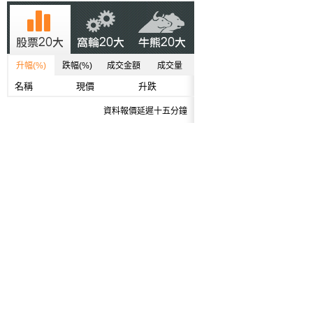
升幅(%)
跌幅(%)
成交金額
成交量
名稱
現價
升跌
資料報價延遲十五分鐘