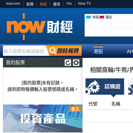
now.com
Viu
Now TV
新聞
財經
體育
恒指
國企
輸入股票名稱或編號
港股
A
我的股票
相關窩輪/牛熊/
[我的股票]未有記錄，
請到即時報價輸入股票號碼或名稱。
代號
名稱