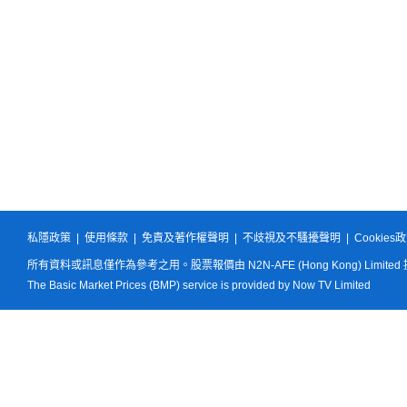
私隱政策
|
使用條款
|
免責及著作權聲明
|
不歧視及不騷擾聲明
|
Cookies
所有資料或訊息僅作為參考之用。股票報價由 N2N-AFE (Hong Kong) Limited
The Basic Market Prices (BMP) service is provided by Now TV Limited