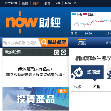
now.com
Viu
Now TV
新聞
財經
體育
恒指
國企
輸入股票名稱或編號
港股
A
我的股票
相關窩輪/牛熊/
[我的股票]未有記錄，
請到即時報價輸入股票號碼或名稱。
代號
名稱