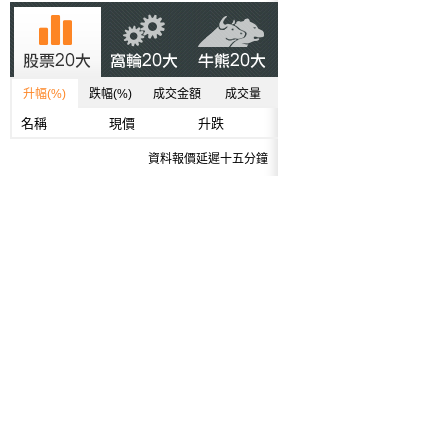
升幅(%)
跌幅(%)
成交金額
成交量
名稱
現價
升跌
資料報價延遲十五分鐘