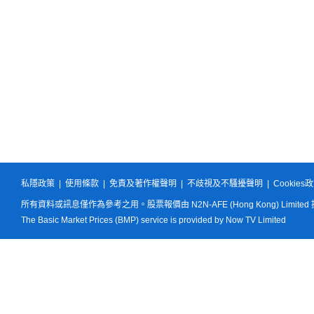
私隱政策
|
使用條款
|
免責及著作權聲明
|
不歧視及不騷擾聲明
|
Cookies
所有資料或訊息僅作為參考之用。股票報價由 N2N-AFE (Hong Kong) Limited
The Basic Market Prices (BMP) service is provided by Now TV Limited