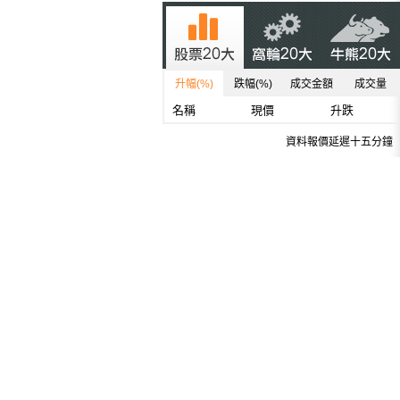
升幅(%)
跌幅(%)
成交金額
成交量
名稱
現價
升跌
資料報價延遲十五分鐘