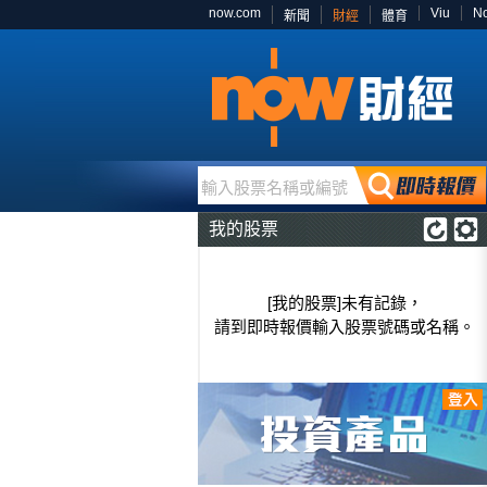
now.com
Viu
N
新聞
財經
體育
輸入股票名稱或編號
我的股票
[我的股票]未有記錄，
請到即時報價輸入股票號碼或名稱。