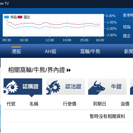
ow TV
香港
恒指
國企
恒指
國企
港股
AH股
窩輪/牛熊
新
相關窩輪/牛熊/界內證
代號
名稱
行使價
到期日
溢價
暫時沒有相關資料