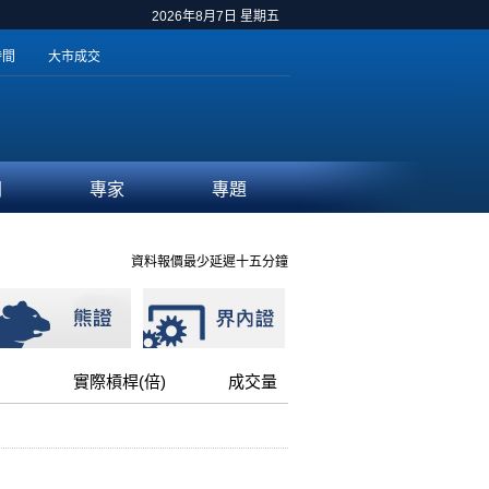
2026年8月7日 星期五
時間
大市成交
聞
專家
專題
資料報價最少延遲十五分鐘
實際槓桿(倍)
成交量