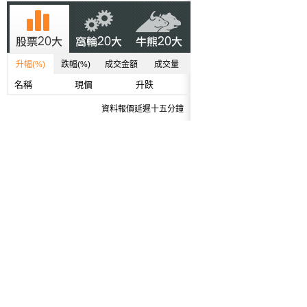
升幅(%)
跌幅(%)
成交金額
成交量
名稱
現價
升跌
資料報價延遲十五分鐘