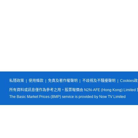
私隱政策
|
使用條款
|
免責及著作權聲明
|
不歧視及不騷擾聲明
|
Cookies
所有資料或訊息僅作為參考之用。股票報價由 N2N-AFE (Hong Kong) Limited
The Basic Market Prices (BMP) service is provided by Now TV Limited