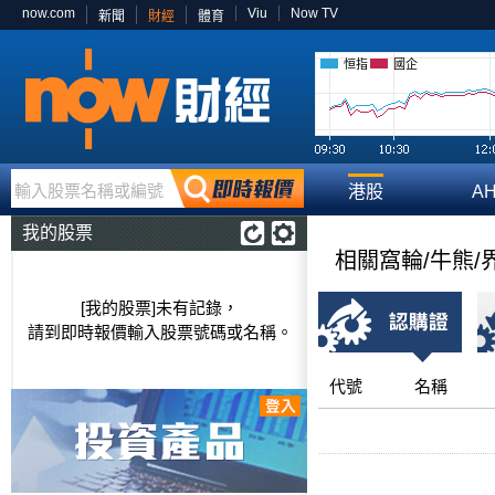
now.com
Viu
Now TV
新聞
財經
體育
恒指
國企
輸入股票名稱或編號
港股
A
我的股票
相關窩輪/牛熊/
[我的股票]未有記錄，
請到即時報價輸入股票號碼或名稱。
代號
名稱