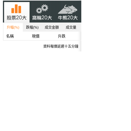
升幅(%)
跌幅(%)
成交金額
成交量
名稱
現價
升跌
資料報價延遲十五分鐘