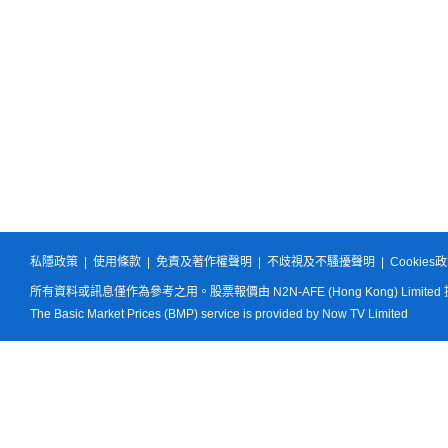
私隱政策
|
使用條款
|
免責及著作權聲明
|
不歧視及不騷擾聲明
|
Cookies
所有資料或訊息僅作為參考之用。股票報價由 N2N-AFE (Hong Kong) Limited
The Basic Market Prices (BMP) service is provided by Now TV Limited