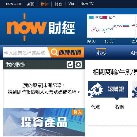
now.com
Viu
Now TV
新聞
財經
體育
恒指
國企
輸入股票名稱或編號
港股
A
我的股票
相關窩輪/牛熊/
[我的股票]未有記錄，
請到即時報價輸入股票號碼或名稱。
代號
名稱