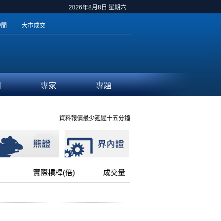
2026年8月8日 星期六
時間
大市成交
聞
專家
專題
資料報價最少延遲十五分鐘
實際槓桿(倍)
成交量