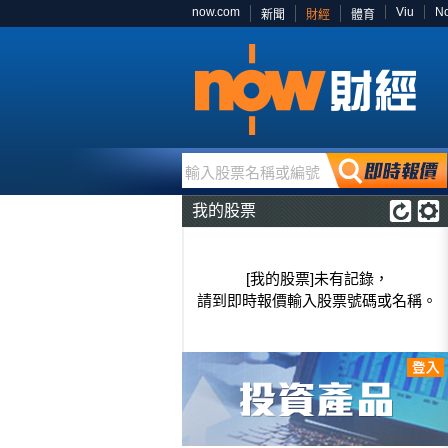
now.com
Viu
N
新聞
財經
體育
輸入股票名稱或編號
我的股票
[我的股票]未有記錄，
請到即時報價輸入股票號碼或名稱。