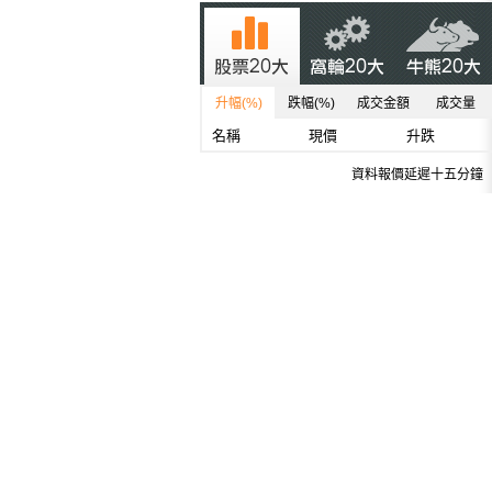
升幅(%)
跌幅(%)
成交金額
成交量
名稱
現價
升跌
資料報價延遲十五分鐘