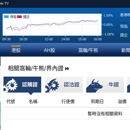
ow TV
香港
恒指
國企
恒指
國企
港股
AH股
窩輪/牛熊
新
相關窩輪/牛熊/界內證
代號
名稱
行使價
到期日
溢價
暫時沒有相關資料