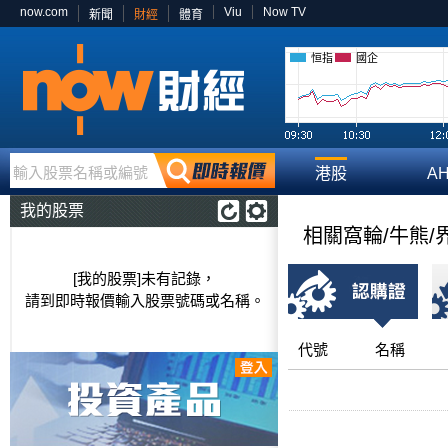
now.com
Viu
Now TV
新聞
財經
體育
恒指
國企
輸入股票名稱或編號
港股
A
我的股票
相關窩輪/牛熊/
[我的股票]未有記錄，
請到即時報價輸入股票號碼或名稱。
代號
名稱