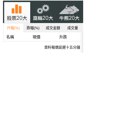
升幅(%)
跌幅(%)
成交金額
成交量
名稱
現價
升跌
資料報價延遲十五分鐘