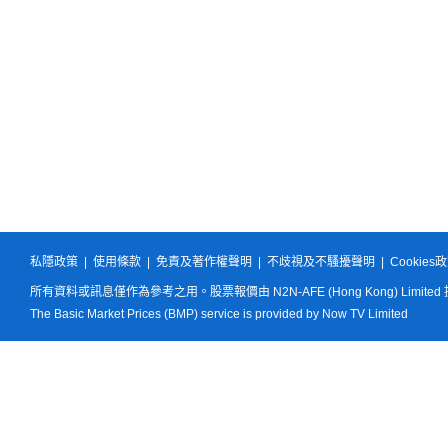
私隱政策
|
使用條款
|
免責及著作權聲明
|
不歧視及不騷擾聲明
|
Cookies
所有資料或訊息僅作為參考之用。股票報價由 N2N-AFE (Hong Kong) Limited
The Basic Market Prices (BMP) service is provided by Now TV Limited