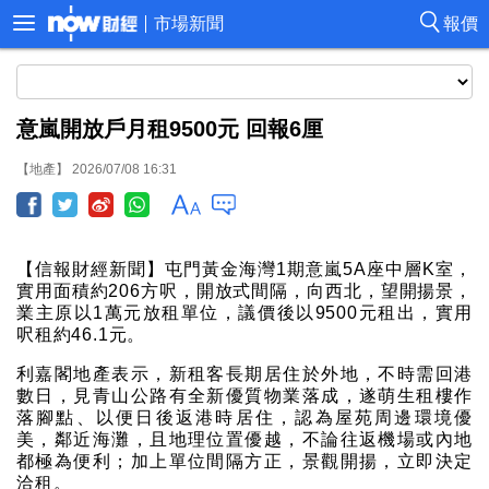
市場新聞
報價
意嵐開放戶月租9500元 回報6厘
【地產】 2026/07/08 16:31
【信報財經新聞】屯門黃金海灣1期意嵐5A座中層K室，
實用面積約206方呎，開放式間隔，向西北，望開揚景，
業主原以1萬元放租單位，議價後以9500元租出，實用
呎租約46.1元。
利嘉閣地產表示，新租客長期居住於外地，不時需回港
數日，見青山公路有全新優質物業落成，遂萌生租樓作
落腳點、以便日後返港時居住，認為屋苑周邊環境優
美，鄰近海灘，且地理位置優越，不論往返機場或內地
都極為便利；加上單位間隔方正，景觀開揚，立即決定
洽租。