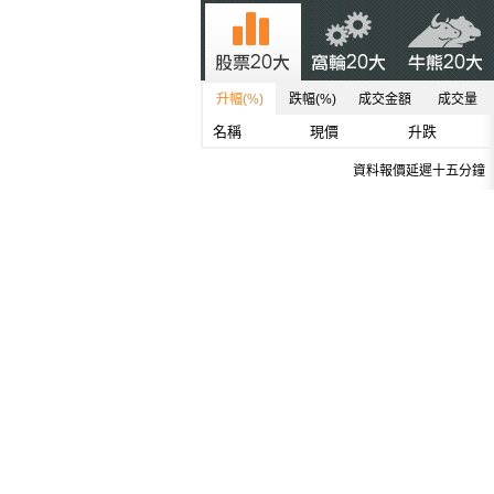
升幅(%)
跌幅(%)
成交金額
成交量
名稱
現價
升跌
資料報價延遲十五分鐘