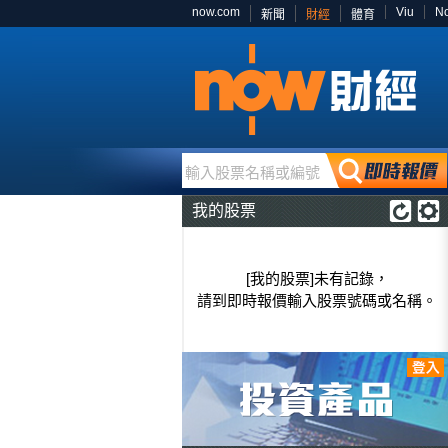
now.com
Viu
N
新聞
財經
體育
輸入股票名稱或編號
我的股票
[我的股票]未有記錄，
請到即時報價輸入股票號碼或名稱。