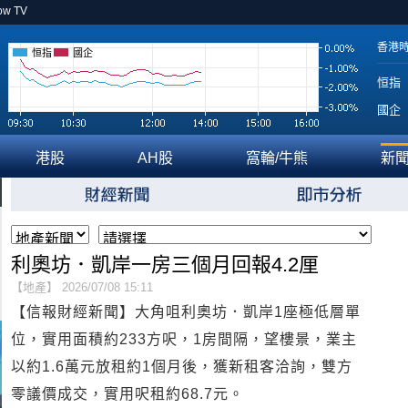
ow TV
香港
恒指
國企
恒指
國企
港股
AH股
窩輪/牛熊
新
利奧坊．凱岸一房三個月回報4.2厘
【地產】 2026/07/08 15:11
【信報財經新聞】大角咀利奧坊．凱岸1座極低層單
位，實用面積約233方呎，1房間隔，望樓景，業主
以約1.6萬元放租約1個月後，獲新租客洽詢，雙方
零議價成交，實用呎租約68.7元。