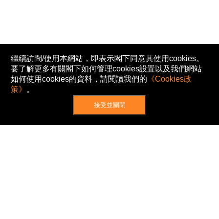
繼續訪問/使用本網站，即表示閣下同意其使用cookies。
要了解更多有關閣下如何管理cookies設置以及我們網站
如何使用cookies的資料，請閱讀我們的
《Cookies政
策》
。
接受並關閉
網站地圖
主頁
我的股票
新聞
專家/專題
港股動態
AH股
窩輪/牛熊
私隱政策
使用條款
免責及著作權聲明
Cookies政策