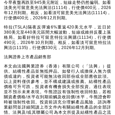
今早夜盤再跌至945美元附近，短線走勢仍然偏弱。如看
淡美光可留意美光法興沽(11114)，行使價400元，2026
年12月到期。相反，如看淡可留意美光法興沽(11114)，
行使價400元，2026年12月到期。
特拉(TSLA)隔夜反彈逾6%重返420美元水平，近日於
380美元至440美元區間大幅波動，短線或維持反覆上落
格局。如看好特拉可留意特拉法興購(11134)，行使價
490元，2026年10月到期。相反，如看淡可留意特拉法
興沽(11135)，行使價330元，2026年12月到期。
法興證券上市產品銷售部
本文由法國興業證券（香港）有限公司（「法興」）提
供。結構性產品並無抵押品。如發行人或擔保人無力償
債或違約，投資者可能無法收回部份或全部應收款項。
以上資料僅供參考，並不構成建議或推薦。結構性產品
價格可升可跌，投資者有機會損失全部投資。過往表現
並不預示未來表現。牛熊證設有強制性收回特點，若相
關資產價格/水平在到期前觸及收回價/水平，牛熊證會即
時被強制性收回。投資前請充分理解產品風險、諮詢專
業顧問並詳細閱讀上市文件內有關結構性產品的全部詳
情。法興及/或其聯屬公司為本文所提及結構性產品之流