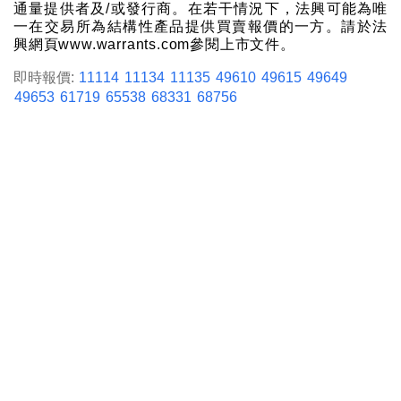
通量提供者及/或發行商。在若干情況下，法興可能為唯
一在交易所為結構性產品提供買賣報價的一方。請於法
興網頁www.warrants.com參閱上市文件。
即時報價:
11114
11134
11135
49610
49615
49649
49653
61719
65538
68331
68756