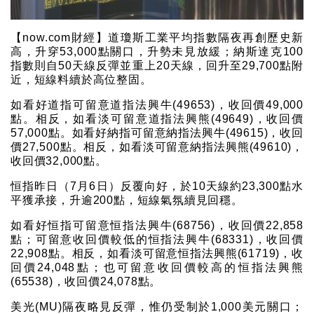
【now.com財經】道瓊斯工業平均指數隔夜再創歷史新
高，升穿53,000點關口，升勢未見放緩；納斯達克100
指數則自50天線反彈並重上20天線，回升至29,700點附
近，短線料續於高位整固。
如看好道指可留意道指法興牛(49653)，收回價49,000
點。相反，如看淡可留意道指法興熊(49649)，收回價
57,000點。如看好納指可留意納指法興牛(49615)，收回
價27,500點。相反，如看淡可留意納指法興熊(49610)，
收回價32,000點。
恒指昨日（7月6日）反覆向好，於10天線約23,300點水
平獲承接，升逾200點，短線氣氛續見回穩。
如看好恒指可留意恒指法興牛(68756)，收回價22,858
點；可留意收回價較低的恒指法興牛(68331)，收回價
22,908點。相反，如看淡可留意恒指法興熊(61719)，收
回價24,048點；也可留意收回價較高的恒指法興熊
(65538)，收回價24,078點。
美光(MU)隔夜略見反彈，惟仍受制於1,000美元關口；