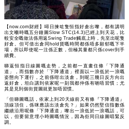
【now.com財經】噚日揀咗隻恒指好倉出嚟，都有講明
出文嗰時嘅五分鐘圖Slow STC(14.3)已經上到天花，比
較安全嘅做法係用返Swing Trade觸底上時，先至出呢隻
好倉。但可借出倉同hold貨嘅時間都係唔多願郁嘅下半
場，所以即使呢一注係正數，但極其量都只係cover到手
續費。
睇返恒指日線圖嘅走勢，之前都一直畫住條「下降通
道」，而指數亦於「下降通道」裡面以一浪低於一浪嘅
姿態向下運行，之前係咁出淡倉，到呢三幾日反方向出
返好倉，坦白講到依家呢一刻我都仲係有啲唔習慣；尤
其是見到個街貨圖就更加唔習慣。
「但睇圖嘅話，依家上到20天線前又有條『下降通道』
頂線頂住，係咪應該出淡倉先？」如果仍然堅信指數係
繼續沿用呢條「下降通道」嚟出一浪低於一浪嘅話，可
以，但要留意埋小時圖嘅情況，因為佢同日線圖唱緊反
調。