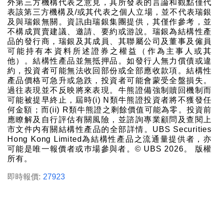
外第三方機構代表之意見，其所發表的言論和觀點僅代
表該第三方機構及/或其代表之個人立場，並不代表瑞銀
及與瑞銀無關。資訊由瑞銀集團提供，其僅作參考，並
不構成買賣建議、邀請、要約或游說。瑞銀為結構性產
品的發行商，瑞銀及其成員、其聯屬公司及董事及僱員
可能持有本資料所述證券之權益（作為主事人或其
他）。結構性產品並無抵押品。如發行人無力償債或違
約，投資者可能無法收回部份或全部應收款項。結構性
產品價格可急升或急跌，投資者可能會蒙受全盤損失。
過往表現並不反映將來表現。牛熊證備強制贖回機制而
可能被提早終止，屆時(i) N類牛熊證投資者將不獲發任
何金額；而(ii) R類牛熊證之剩餘價值可能為零。投資前
應瞭解及自行評估有關風險，並諮詢專業顧問及查閱上
市文件内有關結構性產品的全部詳情。UBS Securities
Hong Kong Limited為結構性產品之流通量提供者，亦
可能是唯一報價者或巿場參與者。© UBS 2026。 版權
所有。
即時報價:
27923