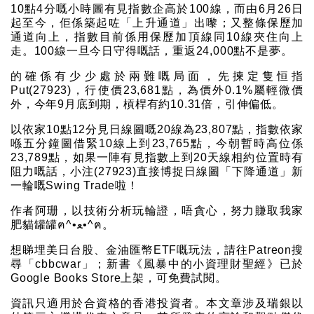
10點4分嘅小時圖有見指數企高於100線，而由6月26日
起至今，佢係築起咗「上升通道」出嚟；又整條保歷加
通道向上，指數目前係用保歷加頂線同10線夾住向上
走。100線一旦今日守得嘅話，重返24,000點不是夢。
的確係有少少處於兩難嘅局面，先揀定隻恒指
Put(27923)，行使價23,681點，為價外0.1%屬輕微價
外，今年9月底到期，槓桿有約10.31倍，引伸偏低。
以依家10點12分見日線圖嘅20線為23,807點，指數依家
喺五分鐘圖借緊10線上到23,765點，今朝暫時高位係
23,789點，如果一陣有見指數上到20天線相約位置時有
阻力嘅話，小注(27923)直接博捉日線圖「下降通道」新
一輪嘅Swing Trade啦！
作者阿珊，以技術分析玩輪證，唔貪心，努力賺取我家
肥貓罐罐ฅ^•ﻌ•^ฅ。
想睇埋美日台股、金油匯幣ETF嘅玩法，請往Patreon搜
尋「cbbcwar」；新書《風暴中的小資理財聖經》已於
Google Books Store上架，可免費試閱。
資訊只適用於合資格的香港投資者。本文章涉及瑞銀以