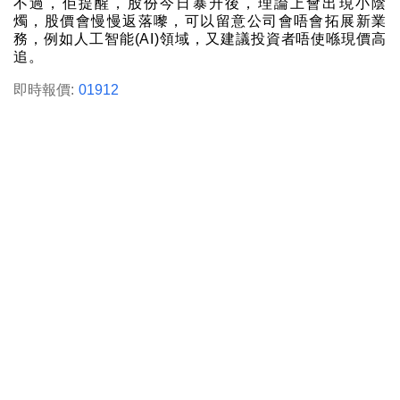
不過，佢提醒，股份今日暴升後，理論上會出現小陰
燭，股價會慢慢返落嚟，可以留意公司會唔會拓展新業
務，例如人工智能(AI)領域，又建議投資者唔使喺現價高
追。
即時報價:
01912