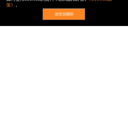
策》
。
接受並關閉
網站地圖
主頁
我的股票
新聞
專家/專題
港股動態
AH股
窩輪/牛熊
私隱政策
使用條款
免責及著作權聲明
Cookies政策
© Now TV Limited 2012-2026 著作權所有
所有資料或訊息僅作為參考之用。股票報價由
N2N-AFE (Hong Kong) Limited 提供。
The Basic Market Prices (BMP) service is provided
by Now TV Limited