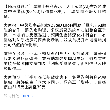
【Now財經台】摩根士丹利表示，人工智能(AI)主題將成
為中興通訊(00763)股價催化劑，上調集團評級及目標
價。
大摩指，中興及字節跳動(ByteDance)圍繞「豆包」AI助
理的合作，將先進助理、多模態及系統AI功能整合至手
機，市場初步反應熱烈，預期集團將深化相關合作，有
望驅動AI手機廣泛商業化發展，並成為提升市場情緒與
公司估值的催化劑。
該行又提及，中興正轉型至AI算力供應商業務，覆蓋伺
服器及網絡設備等，亦有助加強集團AI主題，雖然首季
業績受營運開支增加及毛利率受壓影響，但相信已反映
於股價上。
大摩預期，下半年在低基數效應下，集團盈利將迎來轉
捩點，將評級由「與大市同步」調高至「增持」，目標
價由31.5元上調至39元。
即時報價:
00763