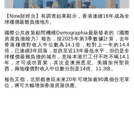
【Now財經台】有調查結果顯示，香港連續16年成為全
球樓價最難負擔地方。
國際公共政策顧問機構Demographia最新發表的《國際
房屋負擔能力》報告，按2025年第3季數據計算，去年
香港樓價對收入中位數為14.1倍，較對上一年的14.4
倍，已連續3年回落，並跌至近13年最低水平，但仍是全
球樓價最難負擔的城市，意味本港打工仔不吃不喝14.1
年，才可成功置業，其次是澳洲悉尼、美國加州聖荷
西，兩地樓價對收入中位數分別是14倍、11.3倍。
報告又指，北部都會區未來20年可增加逾90萬個住宅單
位，將可大幅增加香港房屋供應。