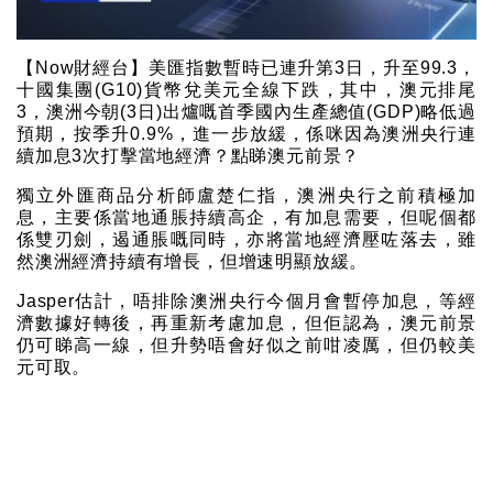
【Now財經台】美匯指數暫時已連升第3日，升至99.3，
十國集團(G10)貨幣兌美元全線下跌，其中，澳元排尾
3，澳洲今朝(3日)出爐嘅首季國內生產總值(GDP)略低過
預期，按季升0.9%，進一步放緩，係咪因為澳洲央行連
續加息3次打擊當地經濟？點睇澳元前景？
獨立外匯商品分析師盧楚仁指，澳洲央行之前積極加
息，主要係當地通脹持續高企，有加息需要，但呢個都
係雙刃劍，遏通脹嘅同時，亦將當地經濟壓咗落去，雖
然澳洲經濟持續有增長，但增速明顯放緩。
Jasper估計，唔排除澳洲央行今個月會暫停加息，等經
濟數據好轉後，再重新考慮加息，但佢認為，澳元前景
仍可睇高一線，但升勢唔會好似之前咁凌厲，但仍較美
元可取。