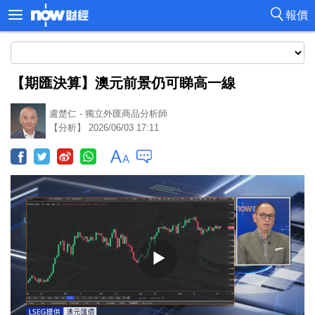
報價
【期匯決算】澳元前景仍可睇高一線
盧楚仁 - 獨立外匯商品分析師
【分析】 2026/06/03 17:11