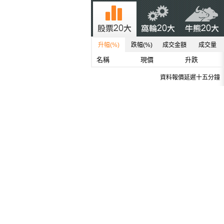
升幅(%)
跌幅(%)
成交金額
成交量
名稱
現價
升跌
資料報價延遲十五分鐘