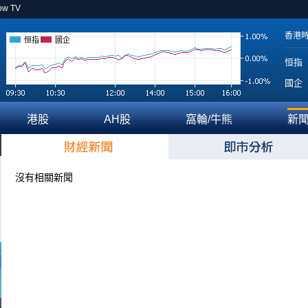
ow TV
香港
恒指
國企
恒指
國企
港股
AH股
窩輪/牛熊
新
沒有相關新聞