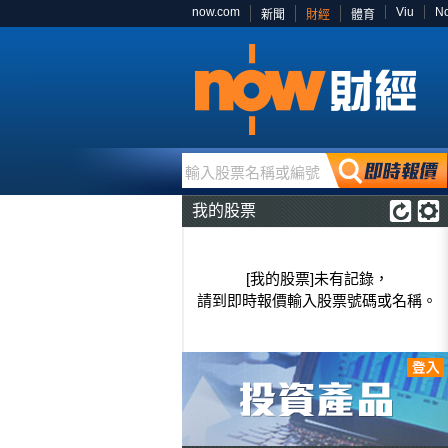
now.com
Viu
N
新聞
財經
體育
輸入股票名稱或編號
我的股票
[我的股票]未有記錄，
請到即時報價輸入股票號碼或名稱。