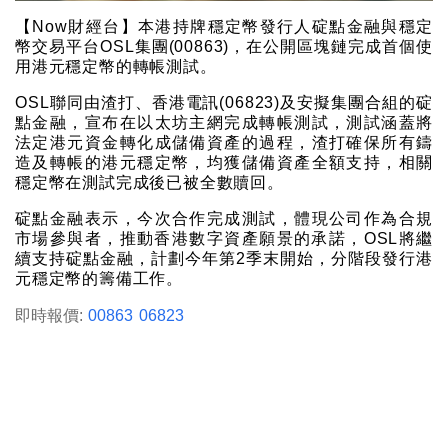
【Now財經台】本港持牌穩定幣發行人碇點金融與穩定
幣交易平台OSL集團(00863)，在公開區塊鏈完成首個使
用港元穩定幣的轉帳測試。
OSL聯同由渣打、香港電訊(06823)及安擬集團合組的碇
點金融，宣布在以太坊主網完成轉帳測試，測試涵蓋將
法定港元資金轉化成儲備資產的過程，渣打確保所有鑄
造及轉帳的港元穩定幣，均獲儲備資產全額支持，相關
穩定幣在測試完成後已被全數贖回。
碇點金融表示，今次合作完成測試，體現公司作為合規
市場參與者，推動香港數字資產願景的承諾，OSL將繼
續支持碇點金融，計劃今年第2季末開始，分階段發行港
元穩定幣的籌備工作。
即時報價:
00863
06823