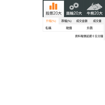
升幅(%)
跌幅(%)
成交金額
成交量
名稱
現價
升跌
資料報價延遲十五分鐘