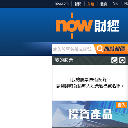
now.com
Viu
N
新聞
財經
體育
輸入股票名稱或編號
我的股票
[我的股票]未有記錄，
請到即時報價輸入股票號碼或名稱。