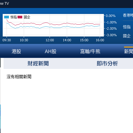
ow TV
香港
恒指
國企
恒指
國企
港股
AH股
窩輪/牛熊
新
沒有相關新聞