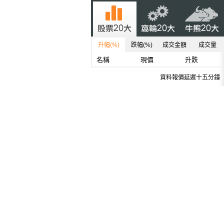
升幅(%)
跌幅(%)
成交金額
成交量
名稱
現價
升跌
資料報價延遲十五分鐘