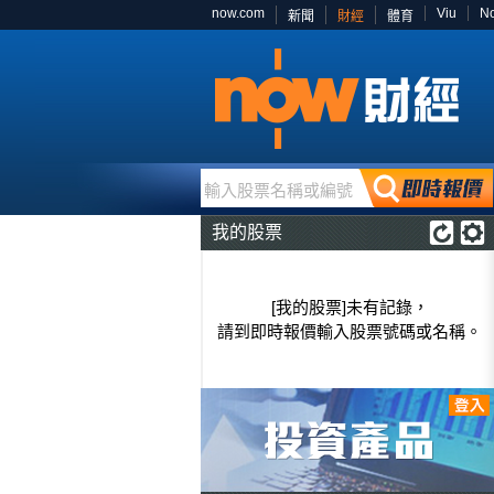
now.com
Viu
N
新聞
財經
體育
輸入股票名稱或編號
我的股票
[我的股票]未有記錄，
請到即時報價輸入股票號碼或名稱。