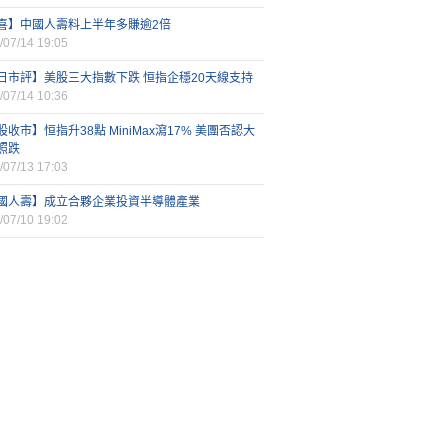
喜】中國人壽料上半年多賺逾2倍
/07/14 19:05
日市評】美股三大指數下跌 恒指企穩20天線支持
/07/14 10:36
股收市】恒指升38點 MiniMax瀉17% 美團否認大
照跌
/07/13 17:03
國人壽】成立合夥企業投資半導體產業
/07/10 19:02