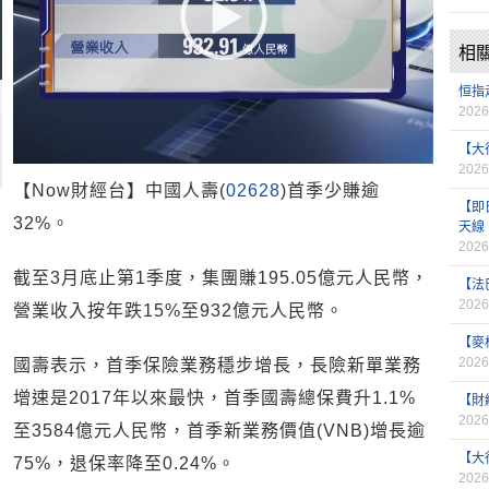
相
恒指
2026
【大
2026
【Now財經台】中國人壽(
02628
)首季少賺逾
【即
32%。
天線
2026
截至3月底止第1季度，集團賺195.05億元人民幣，
【法
2026
營業收入按年跌15%至932億元人民幣。
【麥
2026
國壽表示，首季保險業務穩步增長，長險新單業務
增速是2017年以來最快，首季國壽總保費升1.1%
【財
2026
至3584億元人民幣，首季新業務價值(VNB)增長逾
【大
75%，退保率降至0.24%。
2026