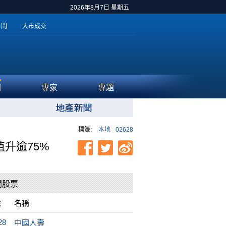
2026年8月7日 星期五
時間
大市成交
聞
專家
專題
標籤:
本地
02628
升逾75%
關股票
號
名稱
28
中國人壽