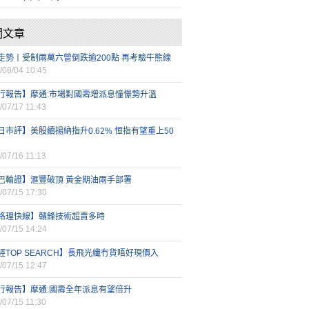
關文章
走勢丨受制兩萬六曾倒跌逾200點 再考驗牛熊線
/08/04 10:45
行報告】摩通:市場對國壽增派息憧憬勢升溫
/07/17 11:43
日市評】美股續揚納指升0.62% 恒指有望重上50
/07/16 11:13
巴輪證】滙豐破頂 黃金期油兩手部署
/07/15 17:30
格理快線】贛鋒技術超賣多時
/07/15 14:24
經TOP SEARCH】長飛光纖冇貨唔好現價入
/07/15 12:47
行報告】摩通:國壽全年派息有望倍升
/07/15 11:30