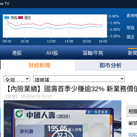
ow TV
香港
恒指
國企
恒指
國企
港股
AH股
窩輪/牛熊
新
【內險業績】國壽首季少賺逾32% 新業務價值
【本地】 2026/04/29 19:03
相
編
026