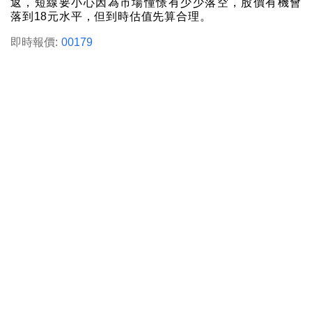
返，短線要小心因為市場憧憬有少少落空，股價有機會
落到18元水平，但到時估值先算合理。
即時報價:
00179