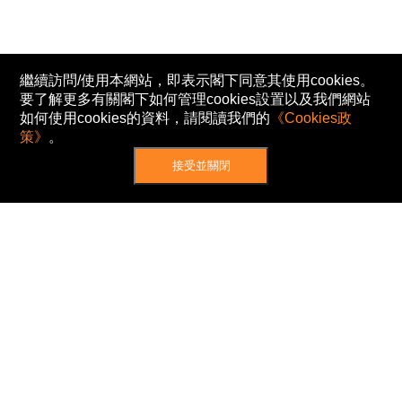
繼續訪問/使用本網站，即表示閣下同意其使用cookies。
要了解更多有關閣下如何管理cookies設置以及我們網站
如何使用cookies的資料，請閱讀我們的
《Cookies政
策》
。
接受並關閉
網站地圖
主頁
我的股票
新聞
專家/專題
港股動態
AH股
窩輪/牛熊
私隱政策
使用條款
免責及著作權聲明
Cookies政策