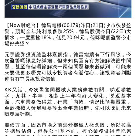
【Now財經台】德昌電機(00179)昨日(21日)收市後發盈
警，預期全年純利最多跌25%，德昌股價今日(22日)大
插水，一度重挫18%，低見20.94元，係咪呢個盈警令市
場好失望？
元宇證券投資總監林嘉麒指，德昌繼續有下行風險，今
次盈警嘅訊息好詳細，但未知集團有冇方法解決箇中問
題，甚至每個環節解決一兩個問題都未必做到，可能未
來要做更多嘢先可以令投資者有返信心，讓投資者判斷
仲有冇中長線投資價值。
KK又話，今次盈警同機械人業務條數冇關，睇返啲數
字，尤其下半年，相對上半年有好大變化，睇返基本
面，汽車業務做得差，行業「內捲」情況比預期嚴重，
至於機械人發展就要等出全年業績時，先可以睇到未來
嘅發展計劃。
股價方面，因為市場之前熱炒機械人概念股，所以拉高
咗德昌估值，但畀公司基本面、核心業務做得差拖累