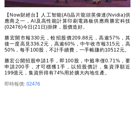
【Now財經台】人工智能(AI)晶片龍頭英偉達(Nvidia)供
應商之一，AI及高性能計算印刷電路板供應商勝宏科技
(02476)今日(21日)掛牌，股價造好。
勝宏開市報330元，較招股價209.88元，高逾57%，其
後一度高見336.2元，高逾60%，中午收市報315元，高
50%，每手100股，不計手續費，一手帳賺約10512元。
勝宏公開招股申請1手，即100股，中籤率僅0.71%，要
申請200手，才可穩獲1手，以招股價計，集資淨額近
199億元，集資所得有74%用於擴大內地生產。
即時報價:
02476