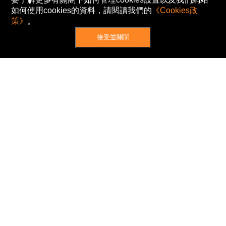
如何使用cookies的資料，請閱讀我們的
《Cookies政
策》
。
接受並關閉
網站地圖
主頁
我的股票
新聞
專家/專題
港股動態
AH股
窩輪/牛熊
私隱政策
使用條款
免責及著作權聲明
Cookies政策
© Now TV Limited 2012-2026 著作權所有
所有資料或訊息僅作為參考之用。股票報價由
N2N-AFE (Hong Kong) Limited 提供。
The Basic Market Prices (BMP) service is provided
by Now TV Limited