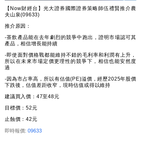
【Now財經台】光大證券國際證券策略師伍禮賢推介農
夫山泉(09633)
推介原因：
-茶飲產品能在去年劇烈的競爭中跑出，證明市場認可其
產品，相信增長能持續
-即使面對價格戰都能維持不錯的毛利率和利潤有上升，
所以在未來市場定價更理性的競爭下，相信也能安然度
過
-因為市占率高，所以有估值(PE)溢價，經歷2025年股價
下跌後，估值差距收窄，現時估值或得以維持
建議買入價：47至48元
目標價：52元
止蝕價：42元
即時報價:
09633