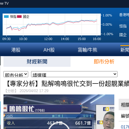
ow TV
香港
恒指
國企
恒指
國企
港股
AH股
窩輪/牛熊
新
【專家分析】點解鳴鳴很忙交到一份超靚業
【分析】 2026/04/02 17:29
相
編
017