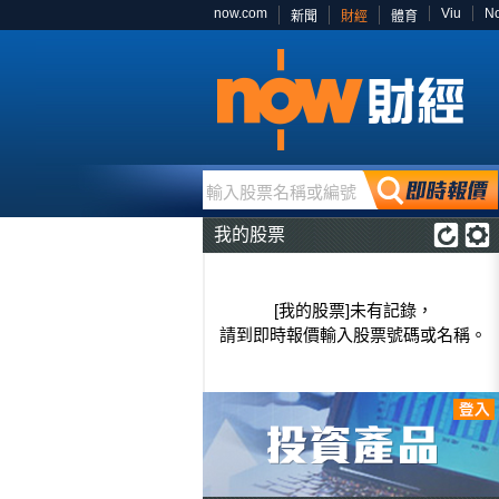
now.com
Viu
N
新聞
財經
體育
輸入股票名稱或編號
我的股票
[我的股票]未有記錄，
請到即時報價輸入股票號碼或名稱。