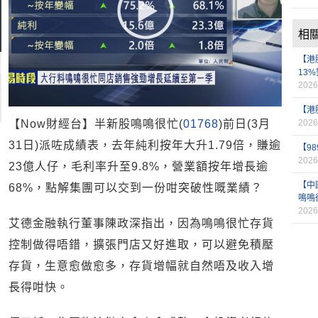
相
【港
13
2026
【港
【Now財經台】半新股鳴鳴很忙(
01768
)前日(3月
2026
31日)派咗成績表，去年純利按年大升1.79倍，賺逾
【9
2026
23億人仔，毛利率升至9.8%，營業額按年增長逾
【中
68%，點解集團可以交到一份咁突破性嘅業績？
鳴鳴
2026
艾德金融執行董事陳政深指出，因為鳴鳴很忙存貨
控制做得唔錯，擴張門店又好進取，可以避免積壓
存貨，生意愈做愈多，存貨增幅就自然唔及收入增
長得咁快。