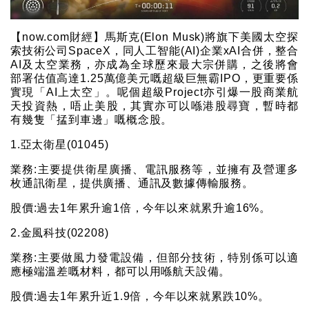
【now.com財經】馬斯克(Elon Musk)將旗下美國太空探
索技術公司SpaceX，同人工智能(AI)企業xAI合併，整合
AI及太空業務，亦成為全球歷來最大宗併購，之後將會
部署估值高達1.25萬億美元嘅超級巨無霸IPO，更重要係
實現「AI上太空」。呢個超級Project亦引爆一股商業航
天投資熱，唔止美股，其實亦可以喺港股尋寶，暫時都
有幾隻「掹到車邊」嘅概念股。
1.亞太衛星(01045)
業務:主要提供衛星廣播、電訊服務等，並擁有及營運多
枚通訊衛星，提供廣播、通訊及數據傳輸服務。
股價:過去1年累升逾1倍，今年以來就累升逾16%。
2.金風科技(02208)
業務:主要做風力發電設備，但部分技術，特別係可以適
應極端溫差嘅材料，都可以用喺航天設備。
股價:過去1年累升近1.9倍，今年以來就累跌10%。