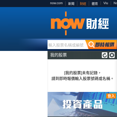
now.com
Viu
N
新聞
財經
體育
輸入股票名稱或編號
我的股票
[我的股票]未有記錄，
請到即時報價輸入股票號碼或名稱。