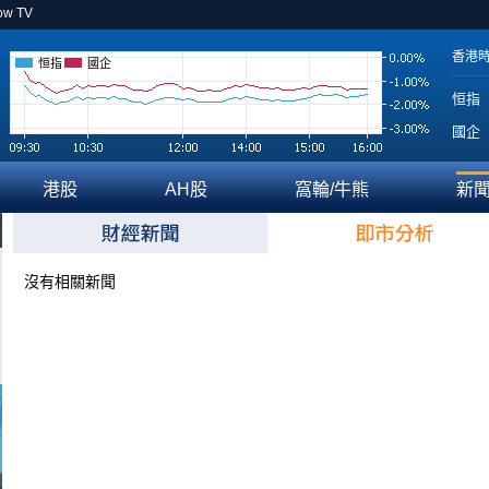
ow TV
香港
恒指
國企
恒指
國企
港股
AH股
窩輪/牛熊
新
沒有相關新聞