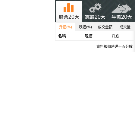
升幅(%)
跌幅(%)
成交金額
成交量
名稱
現價
升跌
資料報價延遲十五分鐘