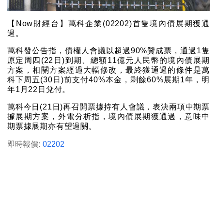
【Now財經台】萬科企業(02202)首隻境內債展期獲通
過。
萬科發公告指，債權人會議以超過90%贊成票，通過1隻
原定周四(22日)到期、總額11億元人民幣的境內債展期
方案，相關方案經過大幅修改，最終獲通過的條件是萬
科下周五(30日)前支付40%本金，剩餘60%展期1年，明
年1月22日兌付。
萬科今日(21日)再召開票據持有人會議，表決兩項中期票
據展期方案，外電分析指，境內債展期獲通過，意味中
期票據展期亦有望過關。
即時報價:
02202