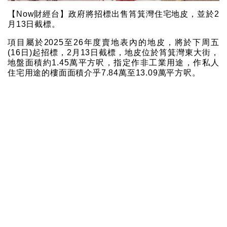
【Now財經台】政府將招標出售筲箕灣住宅地皮，並於2
月13日截標。
項目屬於2025至26年度賣地表內的地皮，將於下周五
(16日)起招標，2月13日截標，地皮位於筲箕灣東大街，
地盤面積約1.45萬平方呎，指定作非工業用途，作私人
住宅用途的樓面面積介乎7.84萬至13.09萬平方呎。