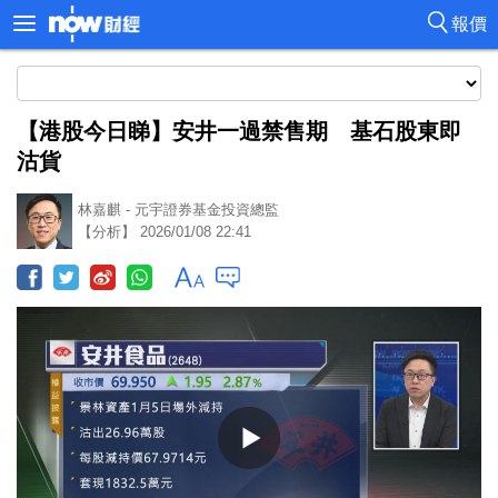
報價
【港股今日睇】安井一過禁售期 基石股東即
沽貨
林嘉麒 - 元宇證券基金投資總監
【分析】 2026/01/08 22:41