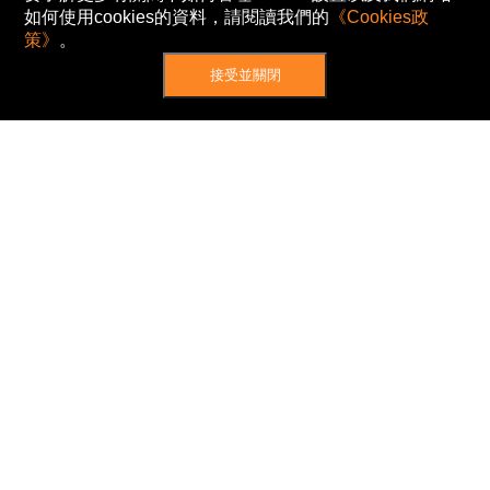
如何使用cookies的資料，請閱讀我們的
《Cookies政
策》
。
接受並關閉
網站地圖
主頁
我的股票
新聞
專家/專題
港股動態
AH股
窩輪/牛熊
私隱政策
使用條款
免責及著作權聲明
Cookies政策
© Now TV Limited 2012-2026 著作權所有
所有資料或訊息僅作為參考之用。股票報價由
N2N-AFE (Hong Kong) Limited 提供。
The Basic Market Prices (BMP) service is provided
by Now TV Limited