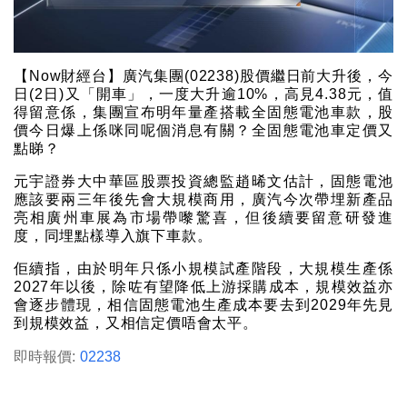
【Now財經台】廣汽集團(02238)股價繼日前大升後，今
日(2日)又「開車」，一度大升逾10%，高見4.38元，值
得留意係，集團宣布明年量產搭載全固態電池車款，股
價今日爆上係咪同呢個消息有關？全固態電池車定價又
點睇？
元宇證券大中華區股票投資總監趙晞文估計，固態電池
應該要兩三年後先會大規模商用，廣汽今次帶埋新產品
亮相廣州車展為市場帶嚟驚喜，但後續要留意研發進
度，同埋點樣導入旗下車款。
佢續指，由於明年只係小規模試產階段，大規模生產係
2027年以後，除咗有望降低上游採購成本，規模效益亦
會逐步體現，相信固態電池生產成本要去到2029年先見
到規模效益，又相信定價唔會太平。
即時報價:
02238