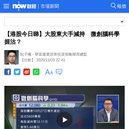
市場新聞
報價
【港股今日睇】大股東大手減持 微創腦科學
捱沽？
阮子曦 - 華富建業證券投資策略聯席總監
【分析】 2025/11/03 22:41