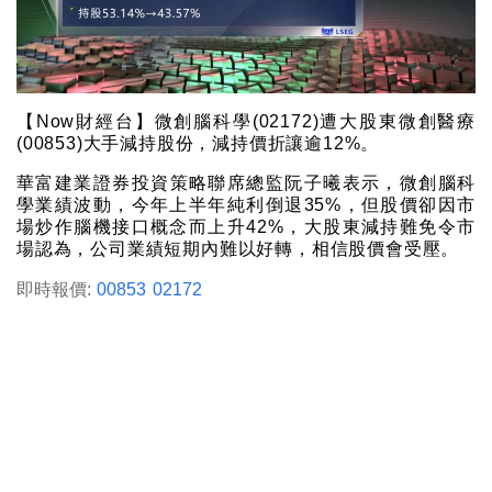
【Now財經台】微創腦科學(02172)遭大股東微創醫療
(00853)大手減持股份，減持價折讓逾12%。
華富建業證券投資策略聯席總監阮子曦表示，微創腦科
學業績波動，今年上半年純利倒退35%，但股價卻因市
場炒作腦機接口概念而上升42%，大股東減持難免令市
場認為，公司業績短期內難以好轉，相信股價會受壓。
即時報價:
00853
02172