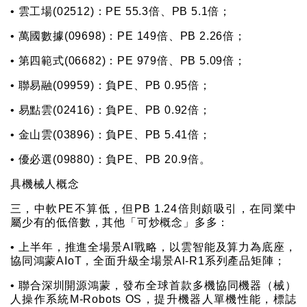
• 雲工場(02512)：PE 55.3倍、PB 5.1倍；
• 萬國數據(09698)：PE 149倍、PB 2.26倍；
• 第四範式(06682)：PE 979倍、PB 5.09倍；
• 聯易融(09959)：負PE、PB 0.95倍；
• 易點雲(02416)：負PE、PB 0.92倍；
• 金山雲(03896)：負PE、PB 5.41倍；
• 優必選(09880)：負PE、PB 20.9倍。
具機械人概念
三，中軟PE不算低，但PB 1.24倍則頗吸引，在同業中
屬少有的低倍數，其他「可炒概念」多多：
• 上半年，推進全場景Al戰略，以雲智能及算力為底座，
協同鴻蒙AIoT，全面升級全場景Al-R1系列產品矩陣；
• 聯合深圳開源鴻蒙，發布全球首款多機協同機器（械）
人操作系統M-Robots OS，提升機器人單機性能，標誌