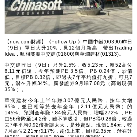
【now.com財經】《Follow Up 》中國中鐵(00390)昨日
（9日）單日大升10%，見12個月新高，帶出Trading
Idea，吼相關股中交建(01800)與華潤建材(01313)。
中交建昨日（9日）只升2.5%，收5.23元，較52高位
6.11元仍遠，今年預測PE 3.5倍、PB 0.24倍，炒偏
低，目標PB 0.32倍，即過去7年平均值打九折，可見7
元，潛在升幅34%。廣發證券9月睇7.08元（高過現價
35% ）。
華潤建材今年上半年賺3.07億元人民幣，按年大增
85%，並已相等於去年全年（2.11億元人民幣）的
145%。預測全年賺7.84億元人民幣，增幅272% ，PE
由56倍降至14.2倍，雖不算吸引，但PB得0.28倍，較過
去7年平均0.92倍折讓太大，是炒賣點。現價1.84元，較
7月高位2.21元低17%，趁低上車，目標2.35元，潛在升