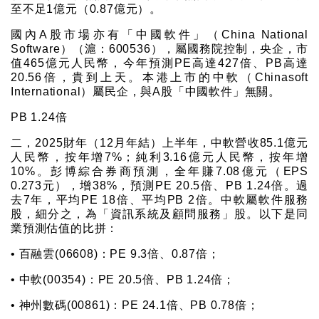
至不足1億元（0.87億元）。
國內A股市場亦有「中國軟件」（China National
Software）（滬：600536），屬國務院控制，央企，市
值465億元人民幣，今年預測PE高達427倍、PB高達
20.56倍，貴到上天。本港上市的中軟（Chinasoft
International）屬民企，與A股「中國軟件」無關。
PB 1.24倍
二，2025財年（12月年結）上半年，中軟營收85.1億元
人民幣，按年增7%；純利3.16億元人民幣，按年增
10%。彭博綜合券商預測，全年賺7.08億元（EPS
0.273元），增38%，預測PE 20.5倍、PB 1.24倍。過
去7年，平均PE 18倍、平均PB 2倍。中軟屬軟件服務
股，細分之，為「資訊系統及顧問服務」股。以下是同
業預測估值的比拼：
• 百融雲(06608)：PE 9.3倍、0.87倍；
• 中軟(00354)：PE 20.5倍、PB 1.24倍；
• 神州數碼(00861)：PE 24.1倍、PB 0.78倍；