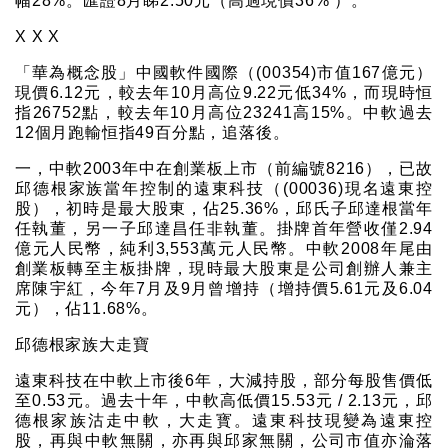
幅28%。匯證8月睇2.50元（高過現價36% ）。
X X X
「華為概念股」中國軟件國際（(00354)市值167億元）
現價6.12元，較去年10月高位9.22元低34%，而現時恒
指26752點，較去年10月高位23241高15%。中軟過去
12個月跑輸恒指49百分點，追落後。
一，中軟2003年中在創業板上市（前編號8216），已故
邱德根家族當年控制的遠東科技（(00036)現名遠東控
股），初時是最大股東，佔25.36%，邱氏子邱達根當年
任執董，另一子邱達昌任非執董。掛牌首年營收僅2.94
億元人民幣，純利3,553萬元人民幣。中軟2008年尾由
創業板轉至主板掛牌，現時最大股東是公司創辦人兼主
席陳宇紅，今年7月及9月曾增持（增持價5.61元及6.04
元），佔11.68%。
邱德根家族大走寶
遠東科技在中軟上市後6年，大減持股，部分每股售價低
至0.53元。過去十年，中軟高低價15.53元 / 2.13元，邱
德根家族沽走中軟，大走寳。遠東科技現變為遠東控
股，再與中軟無關，亦再與邱家無關，公司市值亦淪落