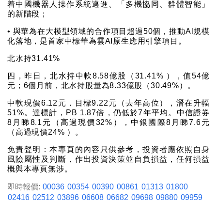
着中國機器人操作系統邁進、「多機協同、群體智能」
的新階段；
• 與華為在大模型領域的合作項目超過50個，推動Al規模
化落地，是首家中標華為雲AI原生應用引擎項目。
北水持31.41%
四，昨日，北水持中軟8.58億股（31.41% ），值54億
元；6個月前，北水持股量為8.33億股（30.49%）。
中軟現價6.12元，目標9.22元（去年高位），潛在升幅
51%。達標計，PB 1.87倍，仍低於7年平均。中信證券
8月睇8.1元（高過現價32%），中銀國際8月睇7.6元
（高過現價24% ）。
免責聲明：本專頁的內容只供參考，投資者應依照自身
風險屬性及判斷，作出投資決策並自負損益，任何損益
概與本專頁無涉。
即時報價:
00036
00354
00390
00861
01313
01800
02416
02512
03896
06608
06682
09698
09880
09959