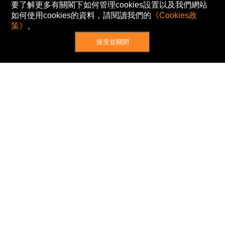
要了解更多有關閣下如何管理cookies設置以及我們網站
如何使用cookies的資料，請閱讀我們的
《Cookies政
策》
。
接受並關閉
網站地圖
主頁
我的股票
新聞
專家/專題
港股動態
AH股
窩輪/牛熊
私隱政策
使用條款
免責及著作權聲明
Cookies政策
© Now TV Limited 2012-2026 著作權所有
所有資料或訊息僅作為參考之用。股票報價由
N2N-AFE (Hong Kong) Limited 提供。
The Basic Market Prices (BMP) service is provided
by Now TV Limited