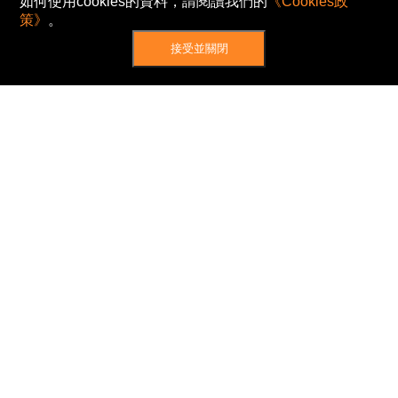
如何使用cookies的資料，請閱讀我們的
《Cookies政
策》
。
接受並關閉
網站地圖
主頁
我的股票
新聞
專家/專題
港股動態
AH股
窩輪/牛熊
私隱政策
使用條款
免責及著作權聲明
Cookies政策
© Now TV Limited 2012-2026 著作權所有
所有資料或訊息僅作為參考之用。股票報價由
N2N-AFE (Hong Kong) Limited 提供。
The Basic Market Prices (BMP) service is provided
by Now TV Limited