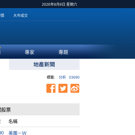
2026年8月8日 星期六
時間
大市成交
聞
專家
專題
標籤:
分析
03690
關股票
號
名稱
90
美團－Ｗ