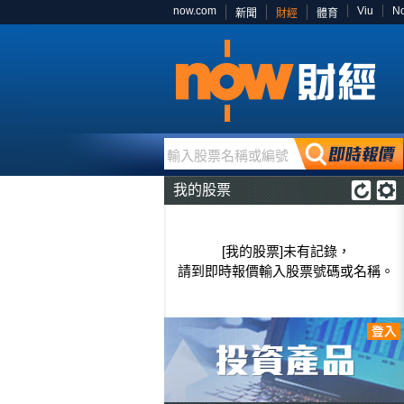
now.com
Viu
N
新聞
財經
體育
輸入股票名稱或編號
我的股票
[我的股票]未有記錄，
請到即時報價輸入股票號碼或名稱。