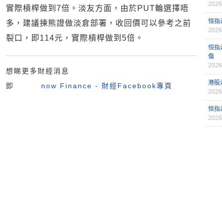
2026
實際槓桿做到7倍。淡友方面，由於PUT輪選擇唔
恒指
多，建議揀熊證做淡倉部署，收回價可以參考之前
2026
裂口，即114元，實際槓桿做到5倍。
恒指
傷
2026
想睇更多財經消息
港股
即
now Finance - 財經Facebook專頁
2026
恒指
2026