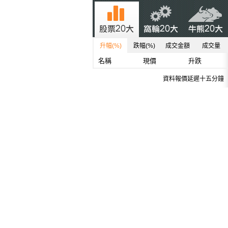
升幅(%)
跌幅(%)
成交金額
成交量
名稱
現價
升跌
資料報價延遲十五分鐘