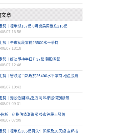
關文章
走勢丨埋單漲137點 8月開局周累跌216點
/08/07 16:58
走勢丨午市初段靠穩25500水平爭持
/08/07 13:19
走勢丨好淡爭持半日升37點 藥股省鏡
/08/07 12:46
走勢丨曾跌逾百點現於25400水平爭持 地產股續
/08/07 10:43
走勢丨港股低開3點乏方向 科網股個別發展
/08/07 09:31
FQ信析丨科指估值漸復常 後市等股王發落
/08/07 07:09
走勢丨埋單跌385點再失牛熊線及10天線 友邦插