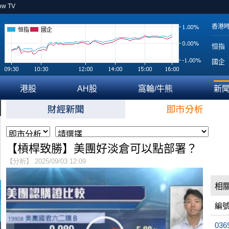
ow TV
香港
恒指
國企
恒指
國企
港股
AH股
窩輪/牛熊
新
【槓桿致勝】美團好淡倉可以點部署？
【分析】 2025/09/03 12:09
相
編
036