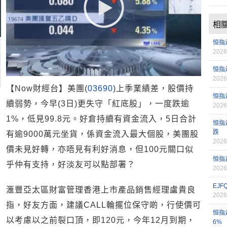
相
恒指
2026
恒指
2026
【Now財經台】美團(
03690
)上季業績差，股價持
恒指
續弱勢，今早(3日)更失守「紅底股」，一度跌逾
2026
1%，低見99.8元。好倉持續有資金流入，5日合計
恒指
跌
有逾9000萬元坐貨，係資金流入最大個股，美團股
2026
價未見好轉，亦唔見有利好消息，但100元關口似
恒指
乎仲有支持，好淡友可以點部署？
2026
EJ
滙豐亞太區財富管理香港上市產品銷售經理盧貴良
2026
指，好友方面，建議CALL輪擺位保守啲，行使價可
恒指
以考慮以之前裂口頂，即120元，今年12月到期，
6%